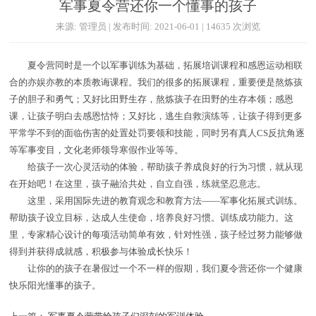
军事夏令营还你一个懂事的孩子
来源: 管理员 | 发布时间: 2021-06-01 | 14635 次浏览
夏令营同时是一个以军事训练为基础，拓展培训课程和感恩运动相联
合的亦娱亦教的本质教诲课程。我们的很多的拓展课程，重要便是熬炼孩
子的胆子和勇气；又好比田野生存，熬炼孩子在田野的生存本领；感恩
课，让孩子明白去感恩怙恃；又好比，逃生自救演练等，让孩子得到更多
平常学不到的面临伤害的处置处罚要领和技能，同时另有真人CS反抗角逐
等军事变目，文化老师领导寒假作业等等。
给孩子一次心灵活动的体验，帮助孩子养成良好的行为习惯，就从现
在开始吧！在这里，孩子融洽共处，自立自强，练就坚忍意志。
这里，采用国际先进的教育观念和教育方法——军事化拓展式训练。
帮助孩子设立目标，达成人生使命，培养良好习惯。训练成功能力。这
里，专家精心设计的每项活动简单有效，针对性强，孩子经过努力能够做
得到并获得成就感，积极参与体验成长快乐！
让你的的孩子在暑假过一个不一样的假期，我们夏令营还你一个健康
快乐阳光懂事的孩子。