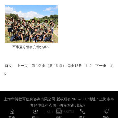
用？
军事夏令营有几种分类？
首页
上一页
第 1/2 页（共 16 条） 每页15条
1
2
下一页
尾
页
上海华翼教育信息咨询有限公司 版权所有2023-2050 地址：上海市奉
贤区申隆生态园小将军军训训练营
手机：15800688761
首页
产品
新闻
电话
简介