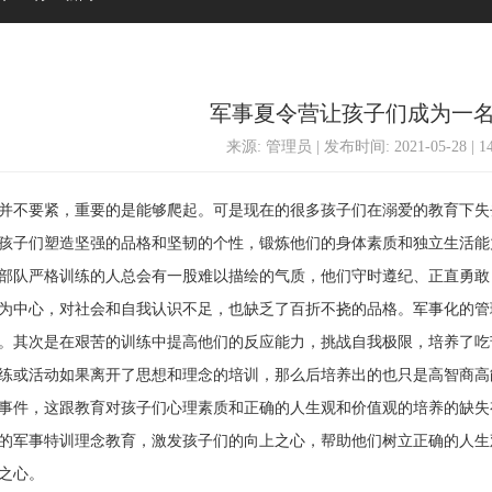
军事夏令营让孩子们成为一
来源: 管理员 | 发布时间: 2021-05-28 | 
不要紧，重要的是能够爬起。可是现在的很多孩子们在溺爱的教育下失
孩子们塑造坚强的品格和坚韧的个性，锻炼他们的身体素质和独立生活能
队严格训练的人总会有一股难以描绘的气质，他们守时遵纪、正直勇敢
为中心，对社会和自我认识不足，也缺乏了百折不挠的品格。军事化的管
。其次是在艰苦的训练中提高他们的反应能力，挑战自我极限，培养了吃
或活动如果离开了思想和理念的培训，那么后培养出的也只是高智商高
事件，这跟教育对孩子们心理素质和正确的人生观和价值观的培养的缺失
的军事特训理念教育，激发孩子们的向上之心，帮助他们树立正确的人生
之心。