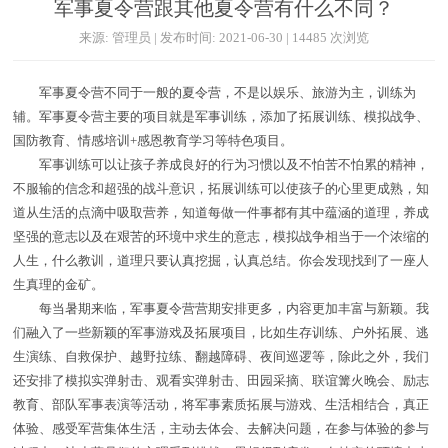
军事夏令营跟其他夏令营有什么不同？
来源: 管理员 | 发布时间: 2021-06-30 | 14485 次浏览
军事夏令营不同于一般的夏令营，不是以娱乐、旅游为主，训练为
辅。军事夏令营主要的项目就是军事训练，添加了拓展训练、模拟战争、
国防教育、情感培训+感恩教育学习等特色项目。
军事训练可以让孩子养成良好的行为习惯以及不怕苦不怕累的精神，
不服输的信念和超强的战斗意识，拓展训练可以使孩子的心里更成熟，知
道从生活的点滴中吸取营养，知道每做一件事都有其中蕴涵的道理，养成
坚强的意志以及在艰苦的环境中求生的意志，模拟战争相当于一个浓缩的
人生，什么教训，道理只要认真挖掘，认真总结。你会发现找到了一座人
生真理的金矿。
每当暑期来临，军事夏令营营期安排更多，内容更加丰富与新颖。我
们融入了一些新颖的军事游戏及拓展项目，比如生存训练、户外拓展、逃
生演练、自救保护、越野拉练、翻越障碍、夜间巡逻等，除此之外，我们
还安排了模拟实弹射击、观看实弹射击、田园采摘、联谊篝火晚会、励志
教育、部队军事表演等活动，将军事素质拓展与游戏、生活相结合，真正
体验、感受军营集体生活，主动去体会、去解决问题，在参与体验的参与