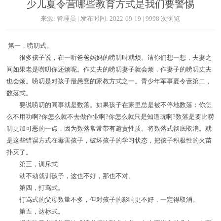
少儿夏令营哪些教育方式是我们要警惕
来源: 管理员 | 发布时间: 2022-09-19 | 9998 次浏览
第一，唠叨式。
很多孩子说，在一听爸爸妈妈的唠叨时就烦。请你们想一想，夫妻之
间如果老是唠叨你还烦呢。作丈夫的唠叨妻子就会烦，作妻子的唠叨丈夫
也会烦。唠叨是对孩子最愚蠢的家教方式之一。青少年军事夏令营第二，
数落式。
要说唠叨的同事就是数落。如果孩子在家里总是被不停地数落：你怎
么不用功啊?你怎么就不去做作业啊?你怎么就只是知道玩啊?数落是要比唠
叨更加可恶的一点，因为数落常常带有谴责性质。将数落式彻底取消。就
是这些错误方式在毒害孩子，破坏孩子的学习状态，把孩子积极性的火苗
扑灭了。
第三，训斥式
动不动就训孩子，这也不好，那也不对。
第四，打骂式。
打骂式的父母数量不多，但对孩子的影响更不好，一定得取消。
第五，达标式。