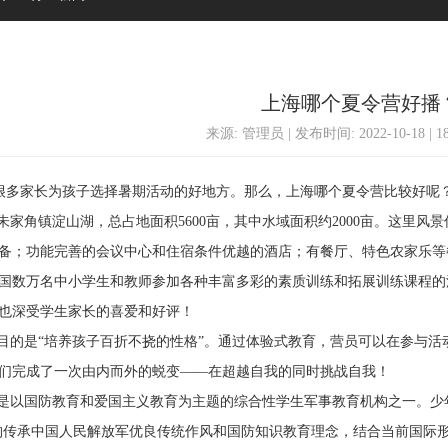
上海哪个夏令营好播
来源: 管理员 | 发布时间: 2022-10-18 | 
多家长为孩子选择暑期活动的好地方。那么，上海哪个夏令营比较好呢
家角镇淀山湖，总占地面积5600亩，其中水域面积约2000亩。这里风
备；功能完善的会议中心和住宿条件优越的酒店；有餐厅、特色农家乐等
国数万名中小学生和教师参加各种丰富多彩的素质训练和拓展训练课程的
也深受学生家长的喜爱和好评！
的是“培养孩子百折不挠的性格”。通过体验式教育，营员可以在参与活
们完成了一次由内而外的蜕变——在超越自我的同时挑战自我！
以国防教育和爱国主义教育为主题的综合性学生军事教育机构之一。少年
构传承中国人民解放军优良传统作风和国防知识教育理念，结合当前国际